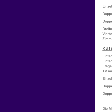
Einze
Doppe
Doppe
Dreib
Vierb
Zimme
Kat
Einfa
Einfa
Etage
TV mi
Einze
Doppe
Doppe
Die Me