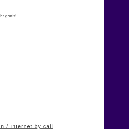
r gratis!
 / Internet by call