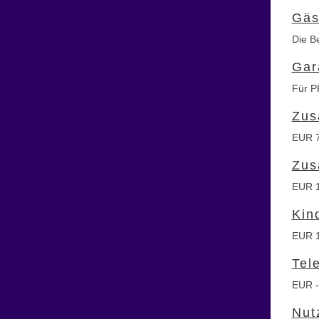
Gäs
Die Be
Gar
Für P
Zus
EUR 7
Zus
EUR 1
Kin
EUR 1
Tel
EUR -
Nut