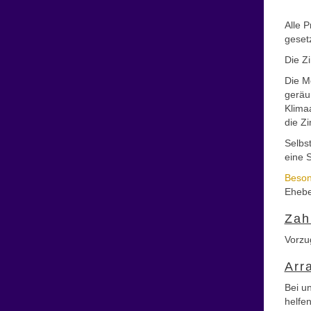
Alle 
geset
Die Z
Die M
geräu
Klima
die Z
Selbs
eine 
Beson
Ehebe
Zah
Vorzu
Arr
Bei un
helfen