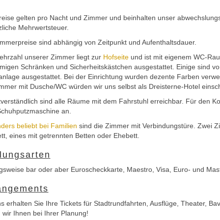
Preise gelten pro Nacht und Zimmer und beinhalten unser abwechslung
zliche Mehrwertsteuer.
immerpreise sind abhängig von Zeitpunkt und Aufenthaltsdauer.
ehrzahl unserer Zimmer liegt zur
Hofseite
und ist mit eigenem WC-Rau
migen Schränken und Sicherheitskästchen ausgestattet. Einige sind vor
anlage ausgestattet. Bei der Einrichtung wurden dezente Farben verw
immer mit Dusche/WC würden wir uns selbst als Dreisterne-Hotel einsc
tverständlich sind alle Räume mit dem Fahrstuhl erreichbar. Für den Ko
Schuhputzmaschine an.
ders beliebt bei Familien
sind die Zimmer mit Verbindungstüre. Zwei Zi
tt, eines mit getrennten Betten oder Ehebett.
lungsarten
gsweise bar oder aber Euroscheckkarte, Maestro, Visa, Euro- und Mas
angements
s erhalten Sie Ihre Tickets für Stadtrundfahrten, Ausflüge, Theater, Bav
 wir Ihnen bei Ihrer Planung!