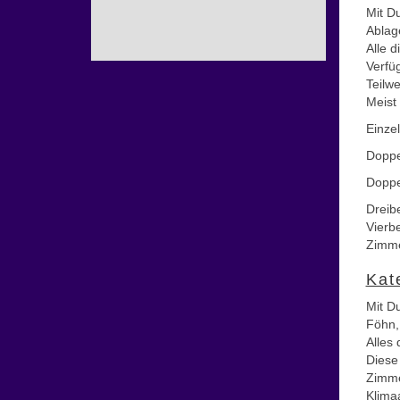
Mit D
Ablag
Alle 
Verfü
Teilw
Meist
Einze
Doppe
Doppe
Dreib
Vierb
Zimme
Kat
Mit Du
Föhn,
Alles
Diese
Zimme
Klima