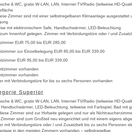
usche & WC, gratis W-LAN, LAN, Internet-TV/Radio (teilweise HD-Qualitä
efläche.
diese Zimmer sind mit einer selbstregelbaren Klimaanlage ausgestattet
gung.
eise mit elektronischem Safe, Handtuchwärmer, LED-Beleuchtung.
 zum Innenhof gelegen. Zimmer mit Verbindungstüre oder / und Zusatzb
lzimmer EUR 75,00 bis EUR 285,00
lzimmer zur Einzelbelegung EUR 85,00 bis EUR 339,00
lzimmer EUR 95,00 bis EUR 339,00
ettzimmer vorhanden
ettzimmer vorhanden
r mit Verbindungstüre für bis zu sechs Personen vorhanden
egorie Superior
sche & WC, gratis W-LAN, LAN, Internet-TV/Radio (teilweise HD-Qualität
 Handtuchwärmer, LED-Beleuchtung, teilweise mit Farbspiel, Bad mit g
 diese Zimmer sind zur Hofseite gelegen und nur als Nichtraucherzimme
 Zimmer sind zum Großteil neu eingerichtet und mit einem eigens abge
r mit Verbindungstüre oder / und Zusatzbett bis zu sechs Personen st
anlage in den meisten Zimmern vorhanden – selbstregelbar.