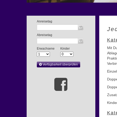
Je
Kat
Mit D
Ablag
Prakt
Verbi
Einze
Doppe
Doppe
Zusat
Kinde
Kat